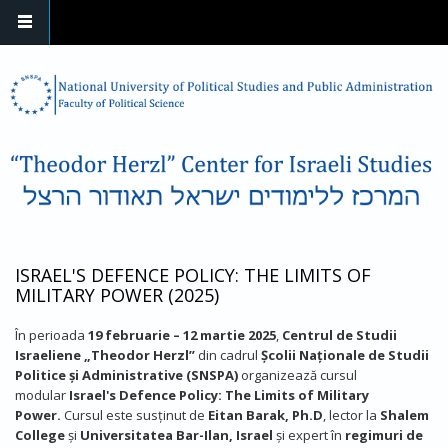
Skip to main content
ISRAEL'S DEFENCE POLICY: THE LIMITS OF
MILITARY POWER (2025)
În perioada
19 februarie – 12 martie 2025
,
Centrul de Studii
Israeliene „Theodor Herzl”
din cadrul
Școlii Naționale de Studii
Politice și Administrative (SNSPA)
organizează cursul
modular
Israel's Defence Policy: The Limits of Military
Power.
Cursul este susținut de
Eitan Barak, Ph.D
, lector la
Shalem
College
și
Universitatea Bar-Ilan, Israel
și
expert în
regimuri de