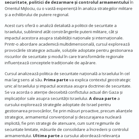
securitate, politici de dezarmare și controlul armamentului
în
Orientul Mijlociu, cu o vastă experiență în analiza strategiilor militare
și a echilibrului de putere regional.
Acest curs oferă o analiză detaliată a politicii de securitate a
Israelului, subliniind atât constrângerile puterii militare, cât și
impactul acestora asupra stabilității naționale și internaționale.
Printr-o abordare academică multidimensională, cursul explorează
provocările strategice actuale, soluțiile adoptate pentru gestionarea
riscurilor de securitate și modul în care transformările regionale
influențează conceptele tradiționale de apărare.
Cursul analizează politica de securitate națională a Israelului în cel
mai larg sens al său.
Prima parte
va explica contextul geostrategic
unic al Israelului și impactul acestuia asupra doctrinei de securitate.
Se va acorda o atenție deosebită conflictului actual din Gaza și
implicațiilor sale asupra securității Israelului.
A doua parte
a
cursului explorează strategiile adoptate de Israel pentru
gestionarea provocărilor, fie prin măsuri proactive, precum alianțele
strategice, armamentul convențional și descurajarea nucleară
implicită, fie prin strategii de atenuare, cum sunt regimurile de
securitate limitate, măsurile de consolidare a încrederii și controlul
armamentului.
Ultima parte
a cursului abordează relevanța