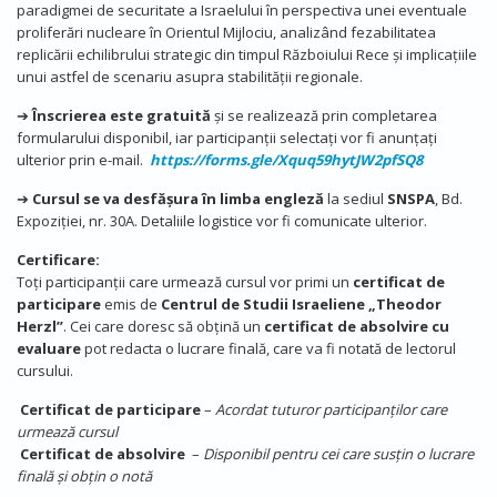
paradigmei de securitate a Israelului în perspectiva unei eventuale
proliferări nucleare în Orientul Mijlociu, analizând fezabilitatea
replicării echilibrului strategic din timpul Războiului Rece și implicațiile
unui astfel de scenariu asupra stabilității regionale.
➔
Înscrierea este gratuită
și se realizează prin completarea
formularului disponibil, iar participanții selectați vor fi anunțați
ulterior prin e-mail.
https://forms.gle/Xquq59hytJW2pfSQ8
➔
Cursul se va desfășura în limba engleză
la sediul
SNSPA
, Bd.
Expoziției, nr. 30A. Detaliile logistice vor fi comunicate ulterior.
Certificare:
Toți participanții care urmează cursul vor primi un
certificat de
participare
emis de
Centrul de Studii Israeliene „Theodor
Herzl”
. Cei care doresc să obțină un
certificat de absolvire cu
evaluare
pot redacta o lucrare finală, care va fi notată de lectorul
cursului.
Certificat de participare
–
Acordat tuturor participanților care
urmează cursul
Certificat de absolvire
–
Disponibil pentru cei care susțin o lucrare
finală și obțin o notă