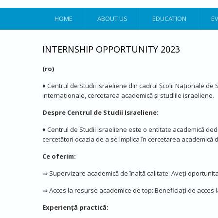
HOME
ABOUT US
EDUCATION
E
INTERNSHIP OPPORTUNITY 2023
(ro)
♦ Centrul de Studii Israeliene din cadrul Școlii Naționale de S
internaționale, cercetarea academică și studiile israeliene.
Despre Centrul de Studii Israeliene:
♦ Centrul de Studii Israeliene este o entitate academică dedica
cercetători ocazia de a se implica în cercetarea academică de
Ce oferim:
⇒ Supervizare academică de înaltă calitate: Aveți oportunitat
⇒ Acces la resurse academice de top: Beneficiați de acces la
Experiență practică: