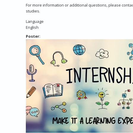
For more information or additional questions, please conta
studies.
Language
English
Poster: