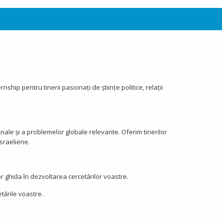
ship pentru tinerii pasionați de științe politice, relații
ionale și a problemelor globale relevante. Oferim tinerilor
israeliene.
or ghida în dezvoltarea cercetărilor voastre.
tările voastre.