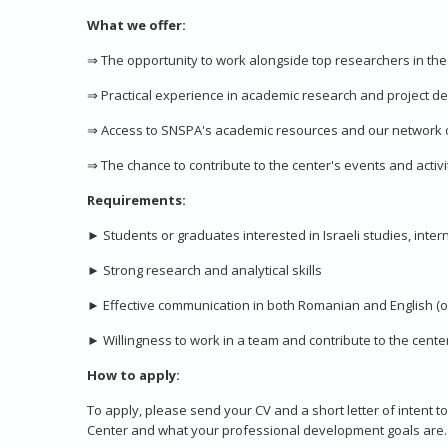
What we offer:
⇒ The opportunity to work alongside top researchers in the f
⇒
Practical experience in academic research and project 
⇒ Access to SNSPA's academic resources and our network o
⇒
The chance to contribute to the center's events and activi
Requirements:
►
Students or graduates interested in Israeli studies, intern
►
Strong research and analytical skills
►
Effective communication in both Romanian and English (
►
Willingness to work in a team and contribute to the center
How to apply:
To apply, please send your CV and a short letter of intent t
Center and what your professional development goals are.