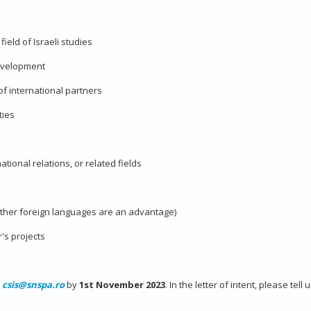
ield of Israeli studies
development
f international partners
ties
ational relations, or related fields
other foreign languages are an advantage)
's projects
o
csis@snspa.ro
by
1st November 2023
. In the letter of intent, please tel