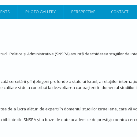
VENTS
PHOTO GALLERY
PERSPECTIVE
CONTACT
tudii Politice și Administrative (SNSPA) anunță deschiderea stagiilor de intern
tă cercetării și înțelegerii profunde a statului Israel, a relațiilor internaț
 calitate și de a contribui la dezvoltarea cunoașterii în domeniul studiilor 
ea de a lucra alături de experți în domeniul studiilor israeliene, care vă v
 bibliotecile SNSPA și la baze de date academice de prestigiu pentru cerce