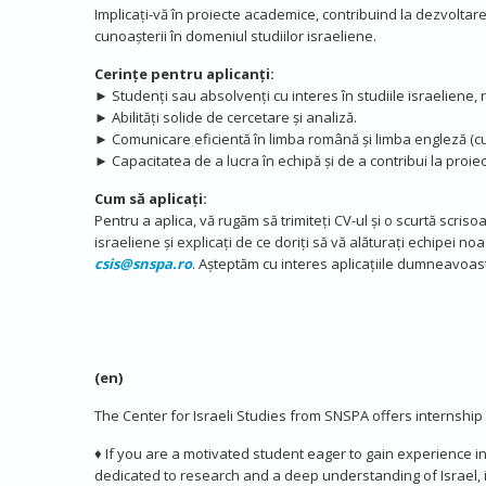
Implicați-vă în proiecte academice, contribuind la dezvoltar
cunoașterii în domeniul studiilor israeliene.
Cerințe pentru aplicanți:
► Studenți sau absolvenți cu interes în studiile israeliene,
► Abilități solide de cercetare și analiză.
► Comunicare eficientă în limba română și limba engleză (cu
► Capacitatea de a lucra în echipă și de a contribui la proiec
Cum să aplicați:
Pentru a aplica, vă rugăm să trimiteți CV-ul și o scurtă scris
israeliene și explicați de ce doriți să vă alăturați echipei 
csis@snspa.ro
. Așteptăm cu interes aplicațiile dumneavoast
(en)
The Center for Israeli Studies from SNSPA offers internship 
♦ If you are a motivated student eager to gain experience i
dedicated to research and a deep understanding of Israel, i