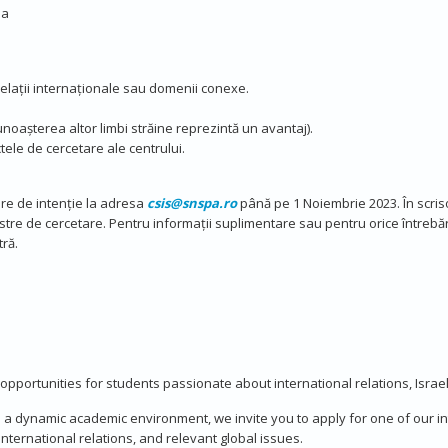
ea
 relații internaționale sau domenii conexe.
noașterea altor limbi străine reprezintă un avantaj).
tele de cercetare ale centrului.
oare de intenție la adresa
csis@snspa.ro
până pe 1 Noiembrie 2023. În scriso
noastre de cercetare. Pentru informații suplimentare sau pentru orice întrebă
ră.
opportunities for students passionate about international relations, Israe
n a dynamic academic environment, we invite you to apply for one of our i
nternational relations, and relevant global issues.